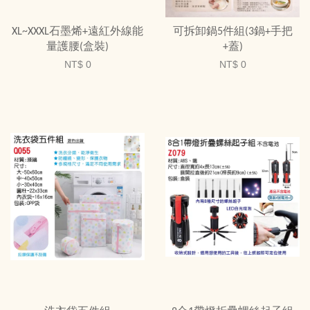
XL~XXXL石墨烯+遠紅外線能
可拆卸鍋5件組(3鍋+手把
量護腰(盒裝)
+蓋)
NT$ 0
NT$ 0