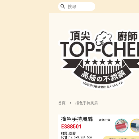
搜尋
›
首頁
撞色手持風扇