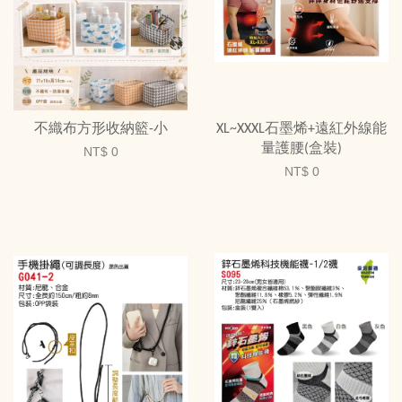
不織布方形收納籃-小
XL~XXXL石墨烯+遠紅外線能
量護腰(盒裝)
NT$ 0
NT$ 0