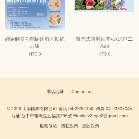
妙廚師多功能廚用剪刀刨絲
露指式防曬袖套+冰涼巾二
刀組
入組
NT$ 0
NT$ 0
本店地址
Contact us
© 2026 山泰國際有限公司 電話:04-23307042 傳真:04-23307045
地址:台中市霧峰區五福路796號 Email:ez3tops2@gmail.com
服務條款
|
隱私政策
|
退款政策