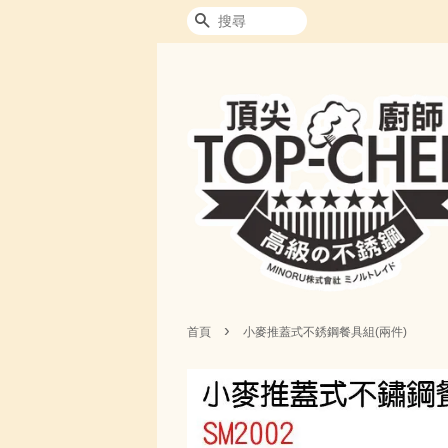
搜尋
›
首頁
小麥推蓋式不銹鋼餐具組(兩件)