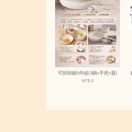
可拆卸鍋5件組(3鍋+手把+蓋)
NT$ 0