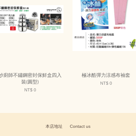
妙廚師不鏽鋼密封保鮮盒四入
極冰酷彈力涼感布袖套
裝(圓型)
NT$ 0
NT$ 0
本店地址
Contact us