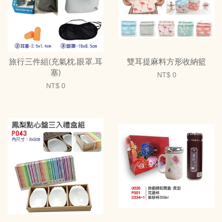
旅行三件組(充氣枕.眼罩.耳
雙耳提麻料方形收納籃
塞)
NT$ 0
NT$ 0