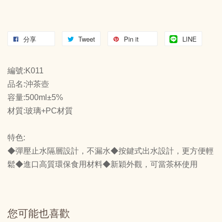
分享
Tweet
Pin it
LINE
編號:K011
品名:沖茶壺
容量:500ml±5%
材質:玻璃+PC材質
特色:
◆彈壓止水隔層設計，不漏水 ◆按鍵式出水設計，更方便輕
鬆 ◆進口高質環保食用材料 ◆新穎外觀，可當茶杯使用
您可能也喜歡