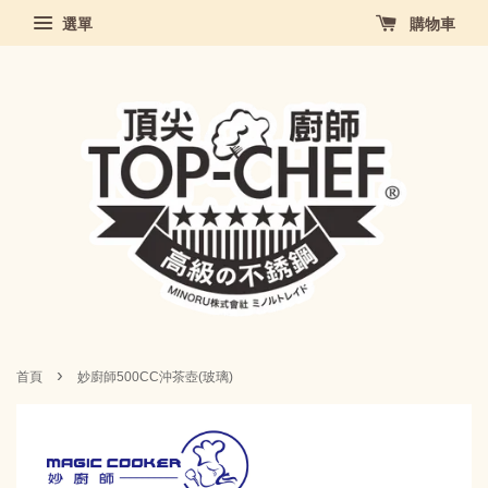
選單
購物車
›
首頁
妙廚師500CC沖茶壺(玻璃)