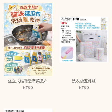
坐立式貓咪造型菜瓜布
洗衣袋五件組
NT$ 0
NT$ 0