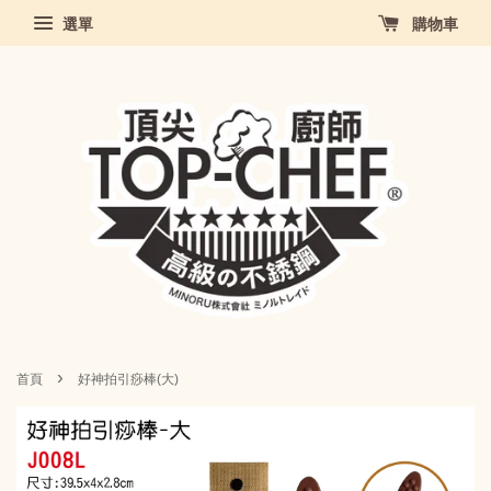
選單
購物車
›
首頁
好神拍引痧棒(大)