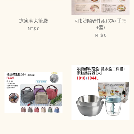
療癒萌犬筆袋
可拆卸鍋5件組(3鍋+手把
+蓋)
NT$ 0
NT$ 0