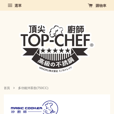
選單
購物車
›
首頁
多功能沖茶壺(750CC)