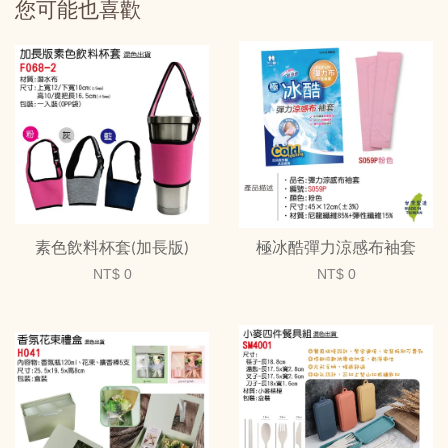
您可能也喜歡
素色飲料杯套(加長版)
極冰酷彈力涼感布袖套
NT$ 0
NT$ 0