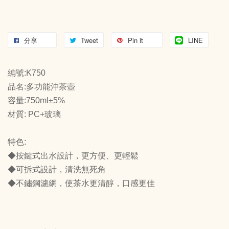
分享
Tweet
Pin it
LINE
編號:K750
品名:多功能沖茶壺
容量:750ml±5%
材質: PC+玻璃
特色:
◆按鍵式出水設計，更方便、更輕鬆
◆可拆式設計，清洗無死角
◆不鏽鋼濾網，使茶水更清醇，口感更佳