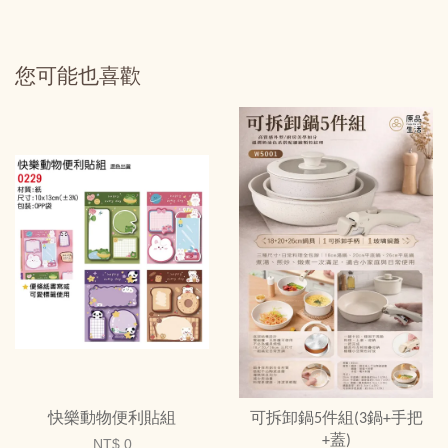
您可能也喜歡
快樂動物便利貼組
可拆卸鍋5件組(3鍋+手把
+蓋)
NT$ 0