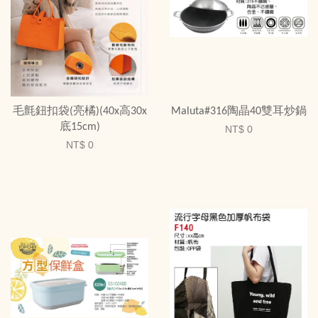
毛氈鈕扣袋(亮橘)(40x高30x
Maluta#316陶晶40雙耳炒鍋
底15cm)
NT$ 0
NT$ 0