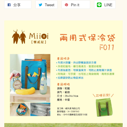
分享
Tweet
Pin it
LINE