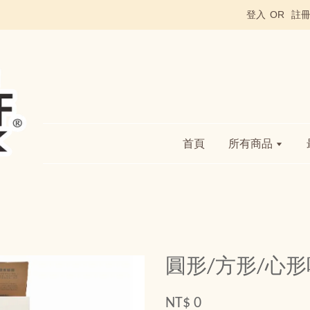
登入
OR
註
首頁
所有商品
圓形/方形/心
NT$ 0