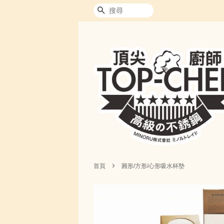
搜尋
›
首頁
圓形/方形/心形吸水杯墊