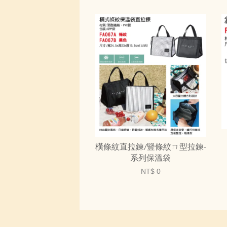
橫條紋直拉鍊/豎條紋ㄇ型拉鍊-
系列保溫袋
NT$ 0