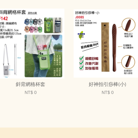
斜背網格杯套
好神拍引痧棒(小)
NT$ 0
NT$ 0