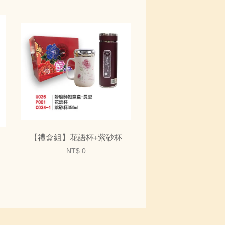
【禮盒組】花語杯+紫砂杯
NT$ 0