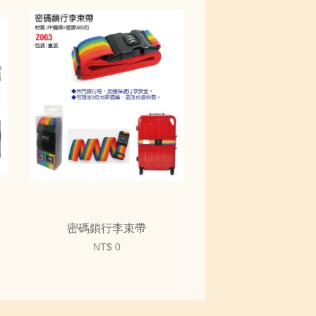
密碼鎖行李束帶
NT$ 0