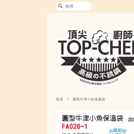
搜尋
›
首頁
圓形牛津小魚保溫袋