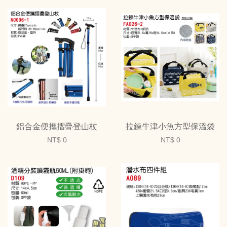
鋁合金便攜摺疊登山杖
拉鍊牛津小魚方型保溫袋
NT$ 0
NT$ 0