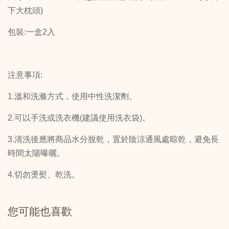
下大枕頭)
包裝:一盒2入
注意事項:
1.溫和洗滌方式，使用中性洗潔劑。
2.可以手洗或洗衣機(建議使用洗衣袋)。
3.清洗後應將商品水分脫乾，置於陰涼通風處晾乾，避免長
時間太陽曝曬。
4.切勿燙熨、乾洗。
您可能也喜歡