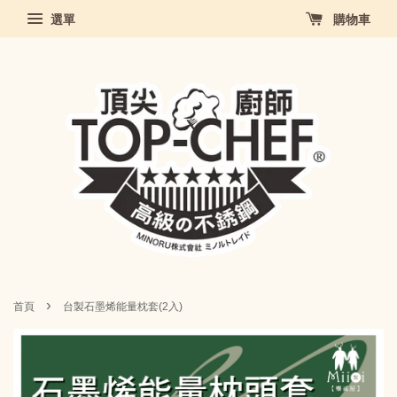
選單
購物車
›
首頁
台製石墨烯能量枕套(2入)