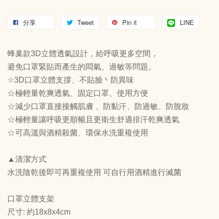
分享
Tweet
Pin it
LINE
蜂巢款3D立體透氣設計，給呼吸更多空間，
避免口罩緊貼而產生的悶氣、過敏等問題。
☆3D口罩立體支撐、不貼臉丶防異味
☆極輕量乾爽透氣、固定口罩、使用方便
☆減少口罩直接接觸肌膚 、防黏汗、防過敏、防脫妝
☆極輕量讓呼吸更順暢且更衛生舒適排汗乾爽透氣
☆可高溫與酒精殺菌、環保水洗重複使用
▲清潔方式
水洗陰乾後即可再重複使用 可自行用酒精進行滅菌
口罩立體支架
尺寸: 約18x8x4cm