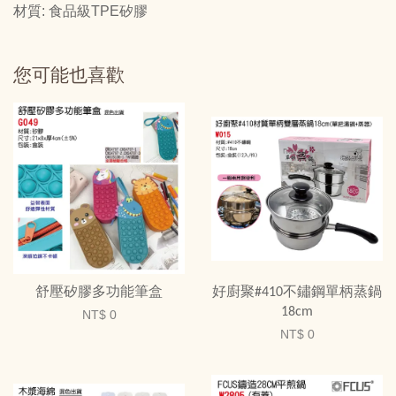
材質: 食品級TPE矽膠
您可能也喜歡
舒壓矽膠多功能筆盒
好廚聚#410不鏽鋼單柄蒸鍋
18cm
NT$ 0
NT$ 0