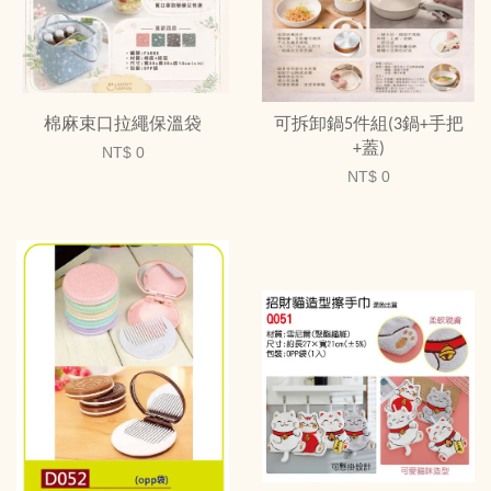
棉麻束口拉繩保溫袋
可拆卸鍋5件組(3鍋+手把
+蓋)
NT$ 0
NT$ 0