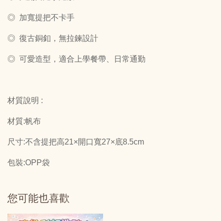
◎ 加寬提把不卡手
◎ 復古銅釦，無拉鍊設計
◎ 可愛造型，適合上學餐帶、日常通勤
材質說明 :
材質:帆布
尺寸:不含提把高21×開口寬27×底8.5cm
包裝:OPP袋
您可能也喜歡