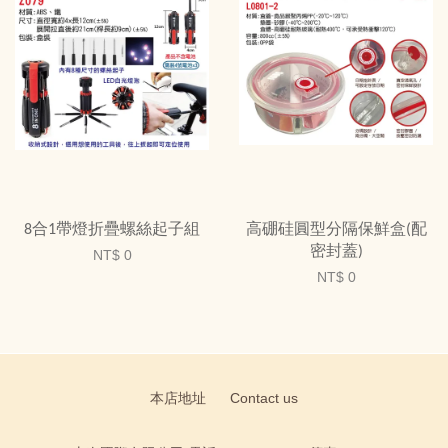
8合1帶燈折疊螺絲起子組
高硼硅圓型分隔保鮮盒(配
密封蓋)
NT$ 0
NT$ 0
本店地址
Contact us