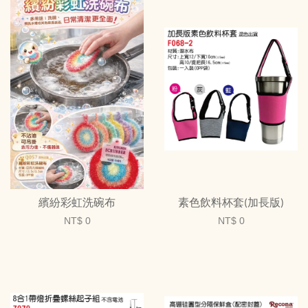
繽紛彩虹洗碗布
素色飲料杯套(加長版)
NT$ 0
NT$ 0