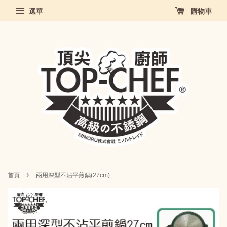
選單
購物車
›
首頁
兩用深型不沾平煎鍋(27cm)