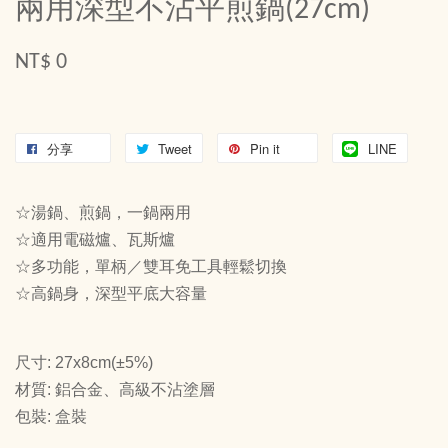
兩用深型不沾平煎鍋(27cm)
NT$ 0
分享
Tweet
Pin it
LINE
☆湯鍋、煎鍋，一鍋兩用
☆適用電磁爐、瓦斯爐
☆多功能，單柄／雙耳免工具輕鬆切換
☆高鍋身，深型平底大容量
尺寸: 27x8cm(±5%)
材質: 鋁合金、高級不沾塗層
包裝: 盒裝