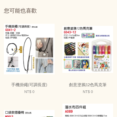
您可能也喜歡
手機掛繩(可調長度)
創意塗鴉12色馬克筆
NT$ 0
NT$ 0