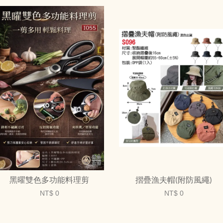
黑曜雙色多功能料理剪
摺疊漁夫帽(附防風繩)
NT$ 0
NT$ 0