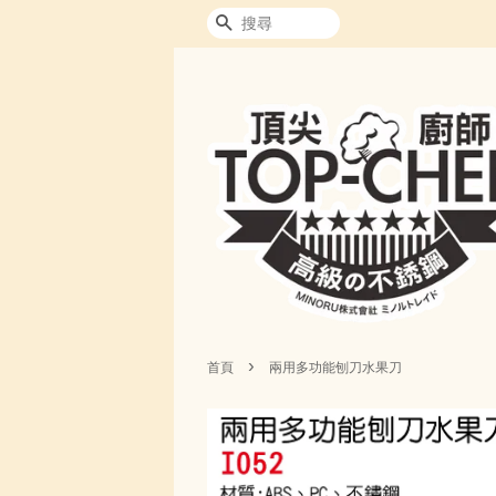
搜尋
›
首頁
兩用多功能刨刀水果刀