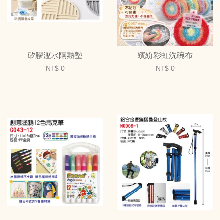
矽膠瀝水隔熱墊
繽紛彩虹洗碗布
NT$ 0
NT$ 0