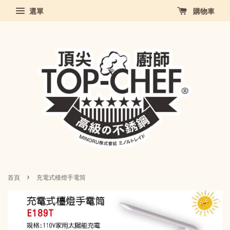
選單
購物車
›
首頁
充電式檯燈手電筒