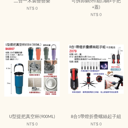
二合一木製疊疊樂
可拆卸鍋5件組(3鍋+手把
+蓋)
NT$ 0
NT$ 0
U型提把真空杯(900ML)
8合1帶燈折疊螺絲起子組
NT$ 0
NT$ 0