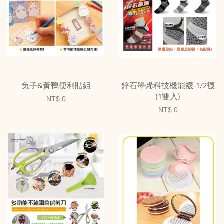
兔子&黃鴨便利貼組
鋅石墨烯科技機能襪-1/2襪
(1雙入)
NT$ 0
NT$ 0