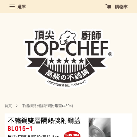
選單
購物車
›
首頁
不鏽鋼雙層隔熱碗附鋼蓋(#304)