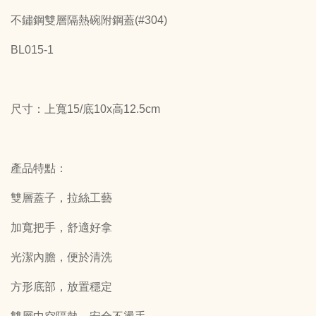
不鏽鋼雙層隔熱碗附鋼蓋(#304)
BL015-1
尺寸：上寬15/底10x高12.5cm
產品特點：
雙層蓋子，拉絲工藝
加寬把手，舒適好拿
光潔內膽，便於清洗
方形底部，放置穩定