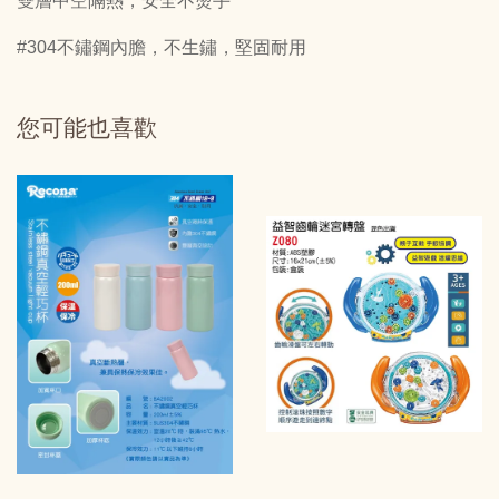
雙層中空隔熱，安全不燙手
#304不鏽鋼內膽，不生鏽，堅固耐用
您可能也喜歡