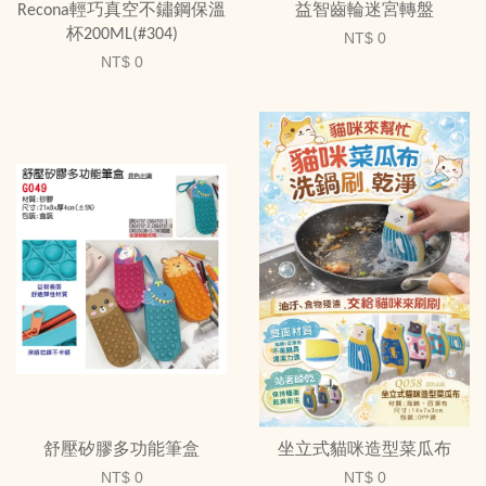
Recona輕巧真空不鏽鋼保溫
益智齒輪迷宮轉盤
杯200ML(#304)
NT$ 0
NT$ 0
舒壓矽膠多功能筆盒
坐立式貓咪造型菜瓜布
NT$ 0
NT$ 0