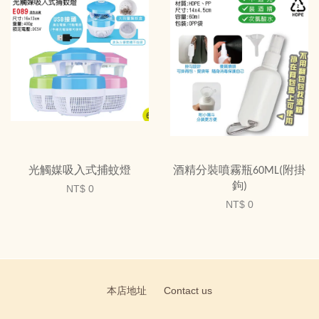
光觸媒吸入式捕蚊燈
酒精分裝噴霧瓶60ML(附掛
鉤)
NT$ 0
NT$ 0
本店地址
Contact us