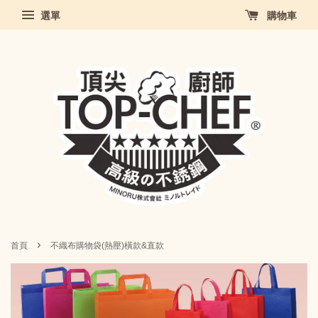
選單
購物車
›
首頁
不織布購物袋(熱壓)橫款&直款