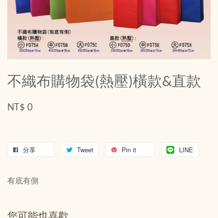
不織布購物袋(熱壓)橫款&直款
NT$ 0
分享
Tweet
Pin it
LINE
有底有側
您可能也喜歡