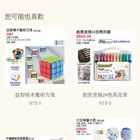
您可能也喜歡
益智積木魔術方塊
創意塗鴉24色馬克筆
NT$ 0
NT$ 0