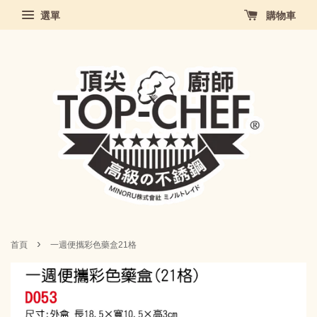
選單
購物車
›
首頁
一週便攜彩色藥盒21格