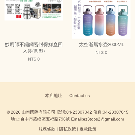
妙廚師不鏽鋼密封保鮮盒四
太空漸層水壺2000ML
入裝(圓型)
NT$ 0
NT$ 0
本店地址
Contact us
© 2026 山泰國際有限公司 電話:04-23307042 傳真:04-23307045
地址:台中市霧峰區五福路796號 Email:ez3tops2@gmail.com
服務條款
|
隱私政策
|
退款政策