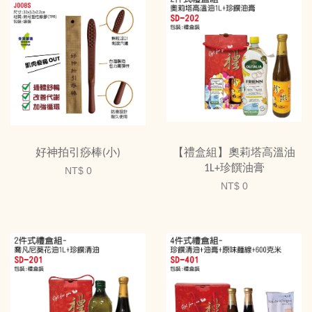
好神拍引痧棒(小)
【禮盒組】奧莉塔高溫油
1L+珍饌油膏
NT$ 0
NT$ 0