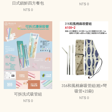
日式鎖鮮四方餐包
NT$ 0
NT$ 0
316和風棉麻吸管組(粗+彎
吸管+23刷)
可拆洗式吸管組
NT$ 0
NT$ 0