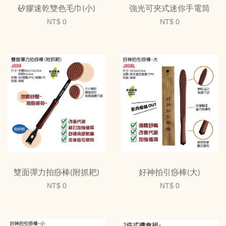
矽膠速乾雙色毛巾(小)
強光可夾式迷你手電筒
NT$ 0
NT$ 0
雙面彈力拍痧棒(附抓耙)
好神拍引痧棒(大)
NT$ 0
NT$ 0