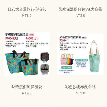
日式大容量旅行拖輪包
防水保溫提背包33L大容量
NT$ 0
NT$ 0
熱帶度假風保溫袋
彩色款帆布飲料袋
NT$ 0
NT$ 0