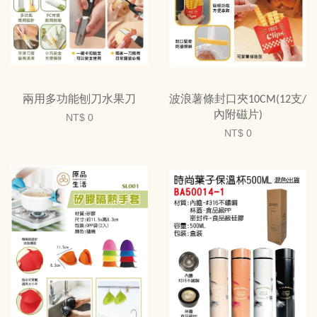
兩用多功能刨刀水果刀
波浪薯條封口夾10CM(12支/
內附磁片)
NT$ 0
NT$ 0