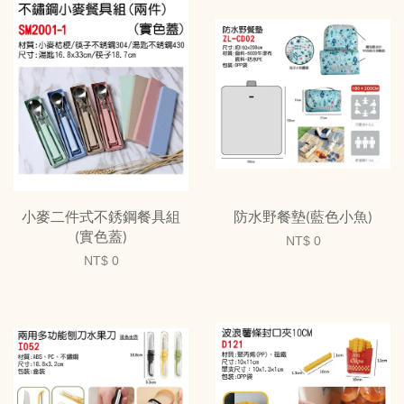
小麥二件式不銹鋼餐具組
防水野餐墊(藍色小魚)
(實色蓋)
NT$ 0
NT$ 0