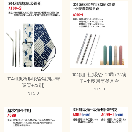
304(細+粗)吸管+23刷+23筷
304和風棉麻吸管組(粗+彎
子+小麥圓筒餐具盒
吸管+23刷)
NT$ 0
NT$ 0