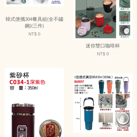
韓式便攜304餐具組(全不鏽
鋼)(三件)
NT$ 0
迷你雙口咖啡杯
NT$ 0