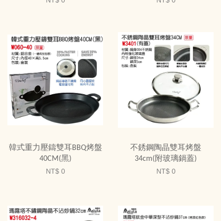
NT$ 0
NT$ 0
韓式重力壓鑄雙耳BBQ烤盤
不銹鋼陶晶雙耳烤盤
40CM(黑)
34cm(附玻璃鍋蓋)
NT$ 0
NT$ 0