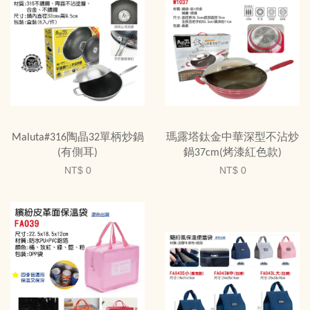
Maluta#316陶晶32單柄炒鍋
瑪露塔鈦金中華深型不沾炒
(有側耳)
鍋37cm(烤漆紅色款)
NT$ 0
NT$ 0