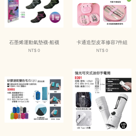
石墨烯運動氣墊襪-船襪
卡通造型皮革修容7件組
NT$ 0
NT$ 0