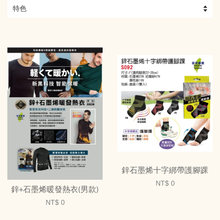
鋅石墨烯十字綁帶護腳踝
NT$ 0
鋅+石墨烯暖發熱衣(男款)
NT$ 0