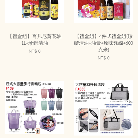
【禮盒組】喬凡尼葵花油
【禮盒組】4件式禮盒組(珍
1L+珍饌清油
饌清油+油膏+原味麵線+600
克米)
NT$ 0
NT$ 0