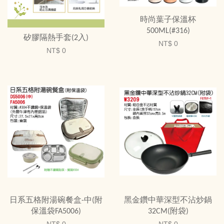
時尚葉子保溫杯
500ML(#316)
矽膠隔熱手套(2入)
NT$ 0
NT$ 0
日系五格附湯碗餐盒-中(附
黑金鑽中華深型不沾炒鍋
保溫袋FA5006)
32CM(附袋)