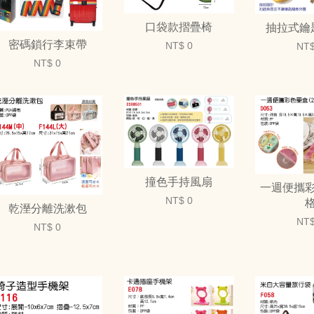
口袋款摺疊椅
抽拉式鑰
密碼鎖行李束帶
NT$ 0
NT$
NT$ 0
撞色手持風扇
一週便攜彩
NT$ 0
乾溼分離洗漱包
NT$
NT$ 0