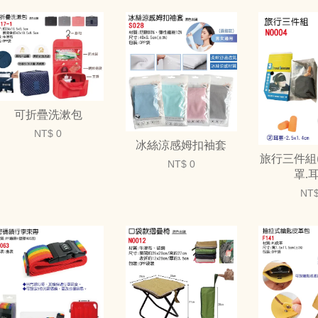
可折疊洗漱包
NT$ 0
冰絲涼感姆扣袖套
旅行三件組
NT$ 0
罩.
NT$