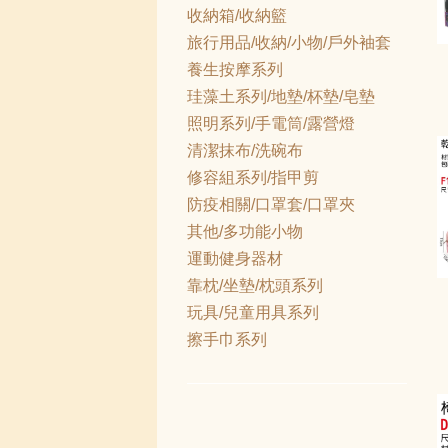
收納箱/收納籃
旅行用品/收納/小物/戶外袖套
養生按摩系列
珪藻土系列/地墊/杯墊/皂墊
照明系列/手電筒/露營燈
清潔抹布/洗碗布
修容組系列/指甲剪
防疫相關/口罩套/口罩夾
其他/多功能小物
運動健身器材
靠枕/坐墊/枕頭系列
玩具/兒童用具系列
擦手巾系列