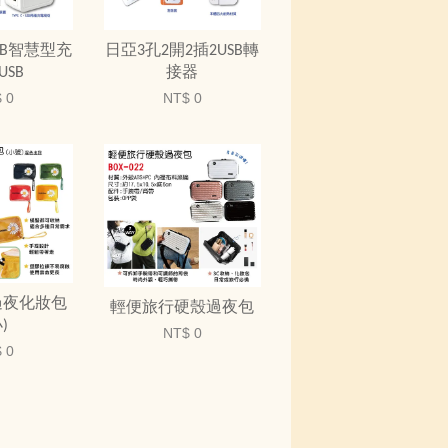
USB智慧型充
日亞3孔2開2插2USB轉
USB
接器
 0
NT$ 0
過夜化妝包
輕便旅行硬殼過夜包
)
NT$ 0
 0