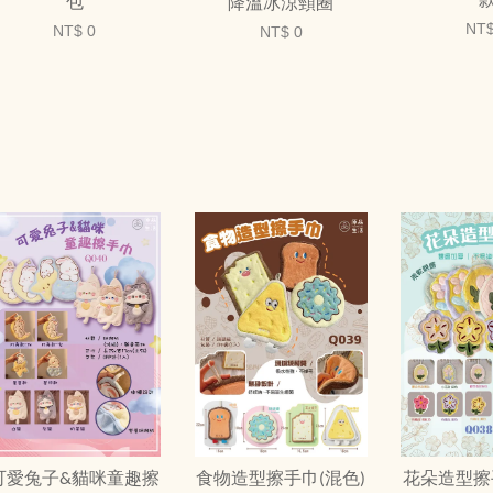
包
降溫冰涼頸圈
NT$
NT$ 0
NT$ 0
可愛兔子&貓咪童趣擦
食物造型擦手巾(混色)
花朵造型擦