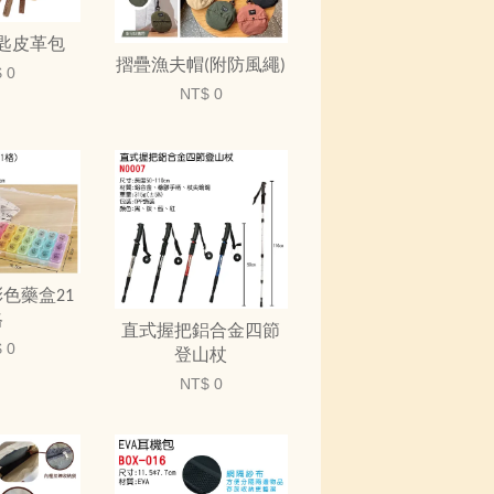
匙皮革包
摺疊漁夫帽(附防風繩)
 0
NT$ 0
色藥盒21
格
直式握把鋁合金四節
 0
登山杖
NT$ 0