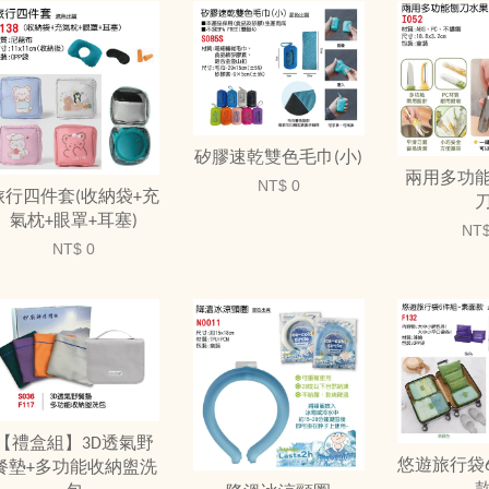
矽膠速乾雙色毛巾(小)
兩用多功
NT$ 0
旅行四件套(收納袋+充
氣枕+眼罩+耳塞)
NT$
NT$ 0
【禮盒組】3D透氣野
悠遊旅行袋
餐墊+多功能收納盥洗