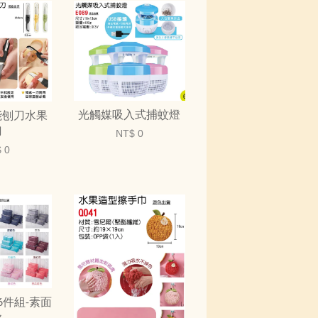
光觸媒吸入式捕蚊燈
能刨刀水果
刀
NT$ 0
 0
6件組-素面