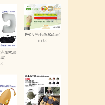
PVC反光手環(30x3cm)
NT$ 0
(充氣枕.眼
耳塞)
 0