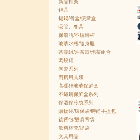
新品推薦
鍋具
提鍋/餐盒/便當盒
吸管、餐具
保溫瓶/不鏽鋼杯
玻璃水瓶/隨身瓶
茶壺組/沖茶器/泡茶組合
悶燒罐
陶瓷系列
廚房用具類
高硼硅玻璃保鮮盒
不鏽鋼保鮮盒系列
保溫保冷袋系列
購物袋/環保袋/時尚手提包
後背包/雙肩背袋
飲料杯套/提袋
文具用品