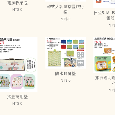
電源收納包
韓式大容量摺疊旅行
NT$ 0
袋
日亞5.1A 
電器
NT$ 0
NT$
防水野餐墊
旅行透明
NT$ 0
(小
NT$
摺疊萬用墊
NT$ 0