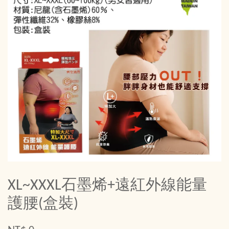
XL~XXXL石墨烯+遠紅外線能量
護腰(盒裝)