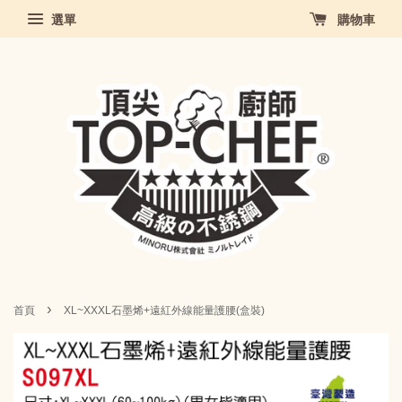
選單
購物車
›
首頁
XL~XXXL石墨烯+遠紅外線能量護腰(盒裝)