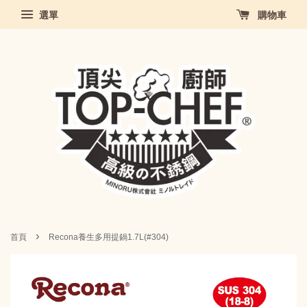
選單
購物車
›
首頁
Recona養生多用提鍋1.7L(#304)