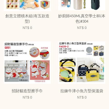
創意立體積木組(有五款造
妙廚師450ML真空學士杯(本
型)
色)#304
NT$ 0
NT$ 0
招財貓造型擦手巾
拉鍊牛津小魚方型保溫袋
NT$ 0
NT$ 0