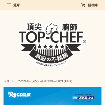
選單
購物車
›
首頁
Recona輕巧真空不鏽鋼保溫杯200ML(#304)