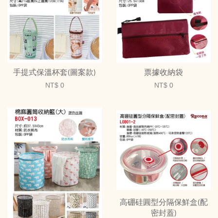
手提式保溫杯套(圖案款)
票據收納袋
NT$ 0
NT$ 0
高硼硅圓型分隔保鮮盒(配
密封蓋)