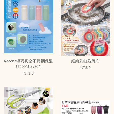
Recona輕巧真空不鏽鋼保溫
繽紛彩虹洗碗布
杯200ML(#304)
NT$ 0
NT$ 0