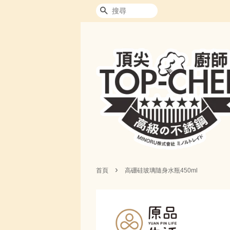
搜尋
›
首頁
高硼硅玻璃隨身水瓶450ml