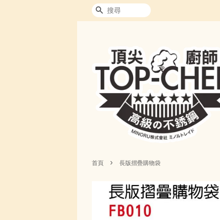
搜尋
›
首頁
長版摺疊購物袋