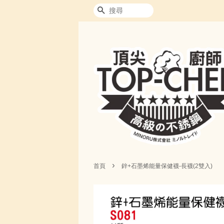
搜尋
›
首頁
鋅+石墨烯能量保健襪-長襪(2雙入)