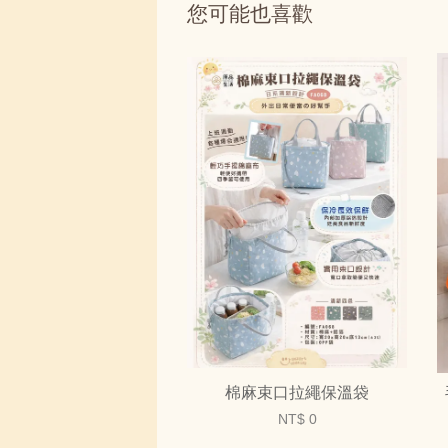
您可能也喜歡
棉麻束口拉繩保溫袋
NT$ 0