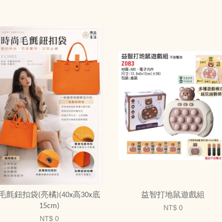
毛氈鈕扣袋(亮橘)(40x高30x底
益智打地鼠遊戲組
15cm)
NT$ 0
NT$ 0