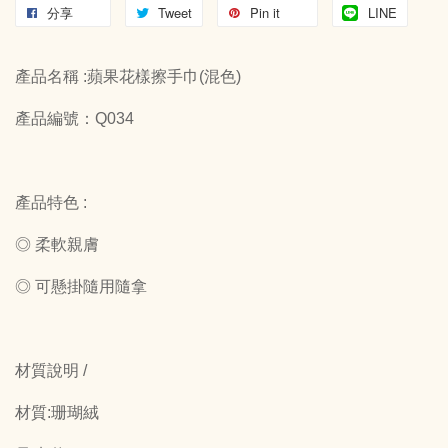
分享
Tweet
Pin it
LINE
產品名稱 :蘋果花樣擦手巾(混色)
產品編號：Q034
產品特色 :
◎ 柔軟親膚
◎ 可懸掛隨用隨拿
材質說明 /
材質:珊瑚絨