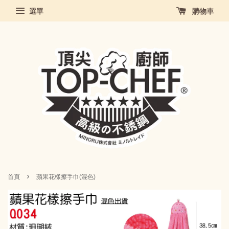
選單
購物車
›
首頁
蘋果花樣擦手巾(混色)