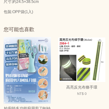
尺寸:約24.5×38.5cm
包裝:OPP袋(1入)
您可能也喜歡
高亮反光布條手環
NT$ 0
妙廚師多功能廚用剪刀刨絲