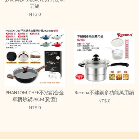
刀組
NT$ 0
PHANTOM CHEF不沾鋁合金
Recona不鏽鋼多功能萬用鍋
單柄炒鍋29CM(附蓋)
NT$ 0
NT$ 0