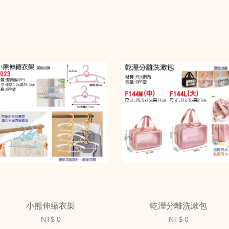
小熊伸縮衣架
乾溼分離洗漱包
NT$ 0
NT$ 0