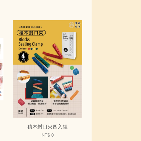
積木封口夾四入組
NT$ 0