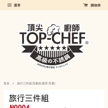
選單
購物車
›
首頁
旅行三件組(充氣枕.眼罩.耳塞)