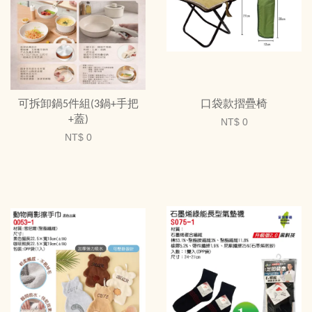
可拆卸鍋5件組(3鍋+手把
口袋款摺疊椅
+蓋)
NT$ 0
NT$ 0