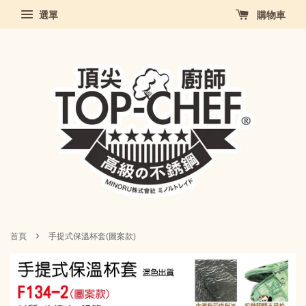
選單
購物車
›
首頁
手提式保溫杯套(圖案款)