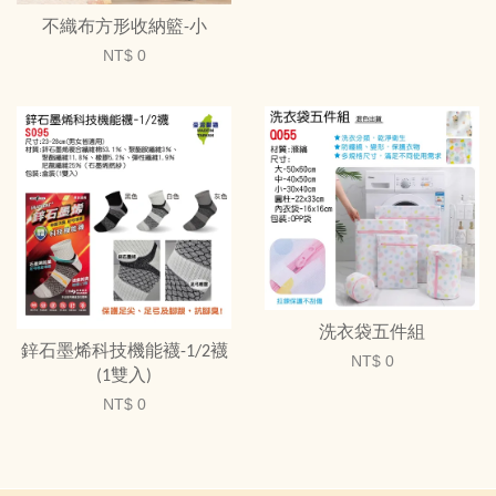
不織布方形收納籃-小
NT$ 0
洗衣袋五件組
鋅石墨烯科技機能襪-1/2襪
NT$ 0
(1雙入)
NT$ 0