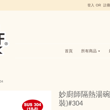
登入
OR
註
首頁
所有商品
04
妙廚師隔熱湯碗1
裝)#304