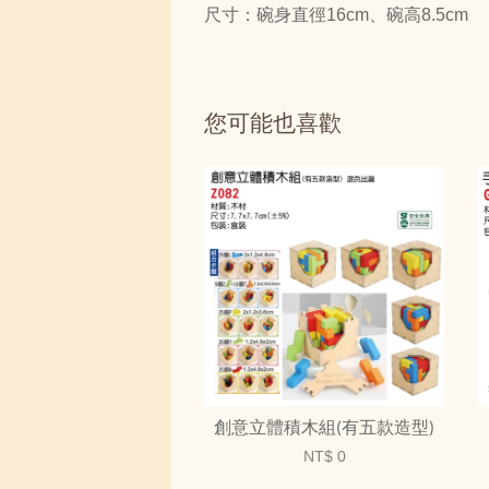
尺寸：碗身直徑16cm、碗高8.5cm
您可能也喜歡
創意立體積木組(有五款造型)
NT$ 0