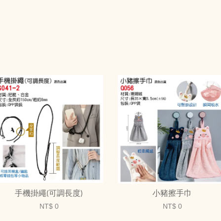
手機掛繩(可調長度)
小豬擦手巾
NT$ 0
NT$ 0