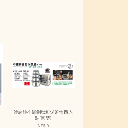
妙廚師不鏽鋼密封保鮮盒四入
裝(圓型)
NT$ 0