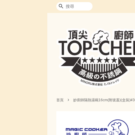
搜尋
›
首頁
妙廚師隔熱湯碗16cm(附玻蓋)(盒裝)#3