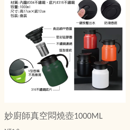
妙廚師真空悶燒壺1000ML