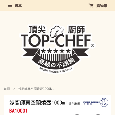
選單
購物車
›
首頁
妙廚師真空悶燒壺1000ML