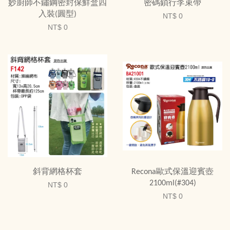
妙廚師不鏽鋼密封保鮮盒四
密碼鎖行李束帶
入裝(圓型)
NT$ 0
NT$ 0
斜背網格杯套
Recona歐式保溫迎賓壺
2100ml(#304)
NT$ 0
NT$ 0