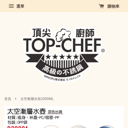
選單
購物車
›
首頁
太空漸層水壺2000ML