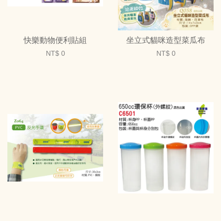
快樂動物便利貼組
坐立式貓咪造型菜瓜布
NT$ 0
NT$ 0