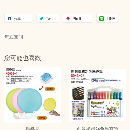
分享
Tweet
Pin it
LINE
無底無側
您可能也喜歡
摺疊扇
創意塗鴉24色馬克筆