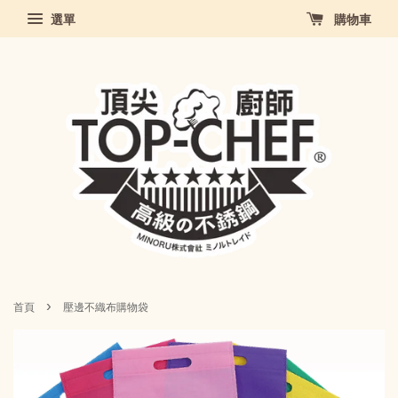
選單
購物車
›
首頁
壓邊不織布購物袋