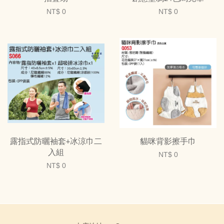
NT$ 0
NT$ 0
露指式防曬袖套+冰涼巾二
貓咪背影擦手巾
入組
NT$ 0
NT$ 0