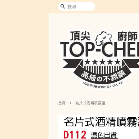
搜尋
›
首頁
名片式酒精噴霧瓶