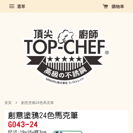
選單
購物車
›
首頁
創意塗鴉24色馬克筆