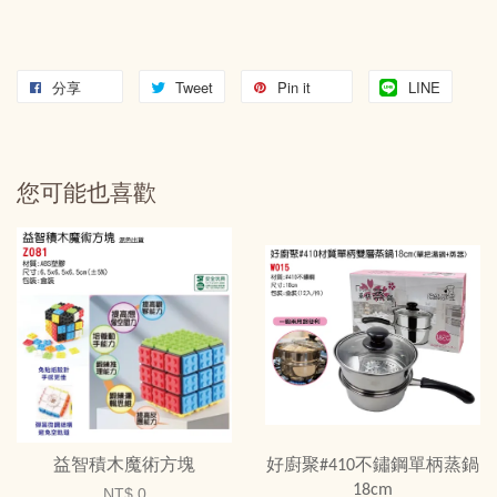
分享
Tweet
Pin it
LINE
您可能也喜歡
益智積木魔術方塊
好廚聚#410不鏽鋼單柄蒸鍋
18cm
NT$ 0