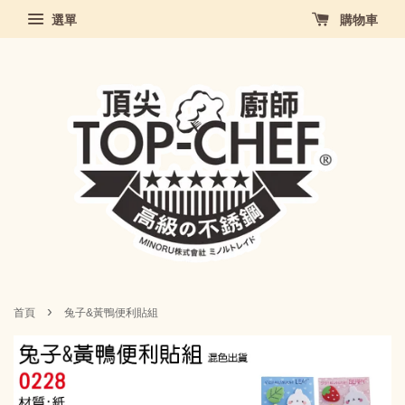
選單
購物車
›
首頁
兔子&黃鴨便利貼組