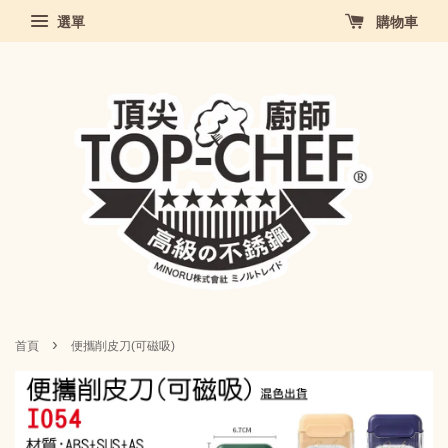
選單
購物車
›
首頁
便攜削皮刀(可磁吸)