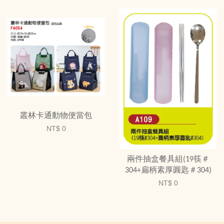
叢林卡通動物便當包
NT$ 0
兩件抽盒餐具組(19筷＃
304+扁柄素厚圓匙＃304)
NT$ 0