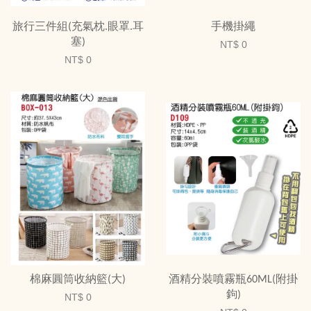
旅行三件組(充氣枕.眼罩.耳
手機掛繩
塞)
NT$ 0
NT$ 0
棉麻圓筒收納籃(大)
酒精分裝噴霧瓶60ML(附掛
鉤)
NT$ 0