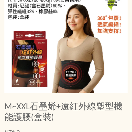
M~XXL石墨烯+遠紅外線塑型機
能護腰(盒裝)