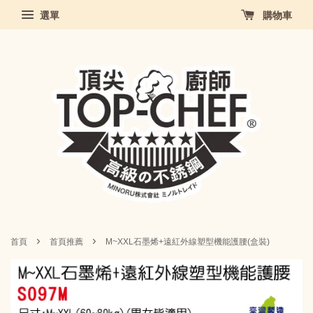
選單
購物車
›
›
首頁
首頁推薦
M~XXL石墨烯+遠紅外線塑型機能護腰(盒裝)